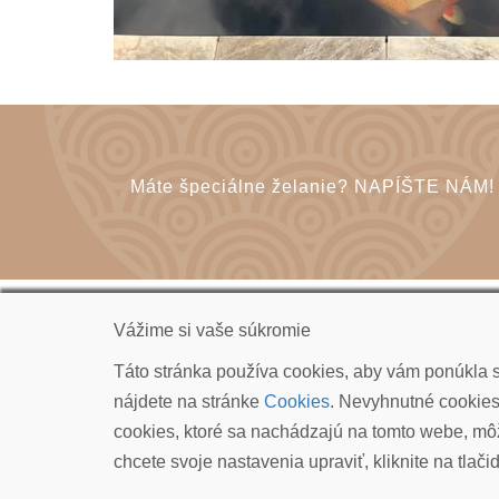
Máte špeciálne želanie? NAPÍŠTE NÁM!
Vážime si vaše súkromie
KOI CARP SLOVAKIA s.r.o.
Táto stránka používa cookies, aby vám ponúkla sk
Kudlákova 7, ​841 01 Bratislava
nájdete na stránke
Cookies
. Nevyhnutné cookies 
info@koicarp.sk
cookies, ktoré sa nachádzajú na tomto webe, môž
chcete svoje nastavenia upraviť, kliknite na tlači
© COPYRIGHT 2026 ALL RIGHTS RESERVED