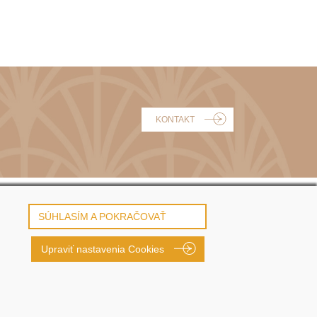
KONTAKT
OBCHODNÉ PODMIENKY
SÚHLASÍM A POKRAČOVAŤ
REKLAMÁCIE
Upraviť nastavenia Cookies
PRIVACY POLICY | GDPR
COOKIES