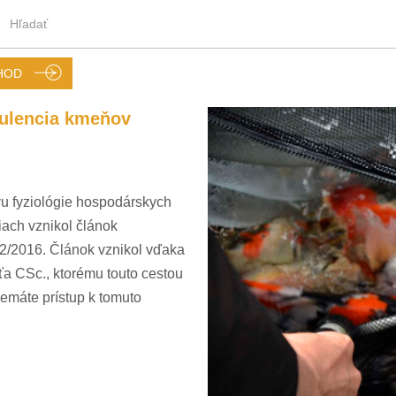
HOD
rulencia kmeňov
u fyziológie hospodárskych
iach vznikol článok
-2/2016. Článok vznikol vďaka
ťa CSc., ktorému touto cestou
nemáte prístup k tomuto