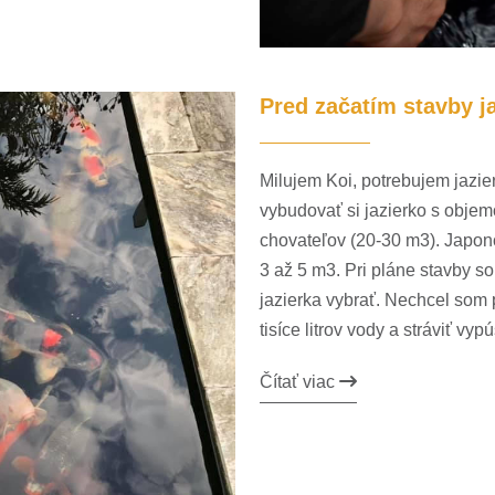
Pred začatím stavby j
Milujem Koi, potrebujem jazi
vybudovať si jazierko s objem
chovateľov (20-30 m3). Japonc
3 až 5 m3. Pri pláne stavby s
jazierka vybrať. Nechcel som p
tisíce litrov vody a stráviť 
Čítať viac