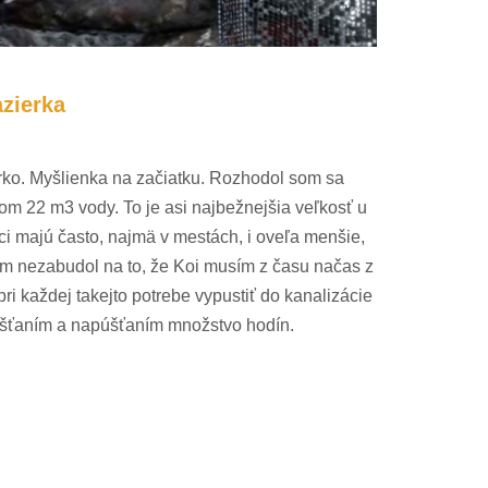
azierka
erko. Myšlienka na začiatku. Rozhodol som sa
om 22 m3 vody. To je asi najbežnejšia veľkosť u
i majú často, najmä v mestách, i oveľa menšie,
om nezabudol na to, že Koi musím z času načas z
ri každej takejto potrebe vypustiť do kanalizácie
vypúšťaním a napúšťaním množstvo hodín.