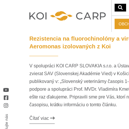
OBC
Rezistencia na fluorochinolóny a vi
Aeromonas izolovaných z Koi
V spolupráci KOI CARP SLOVAKIA s.r.o. a Ústav
zvierat SAV (Slovenskej Akadémie Vied) v Košic
publikovaný v: „Slovenský veterinárny časopis 1
podpore a spolupráci Prof. MVDr. Vladimíra Kme
ešte raz ďakujeme. Pripravili sme pre Vás, ktorí 
časopisu, krátku informáciu o tomto článku.
Sledujte nás
Čítať viac