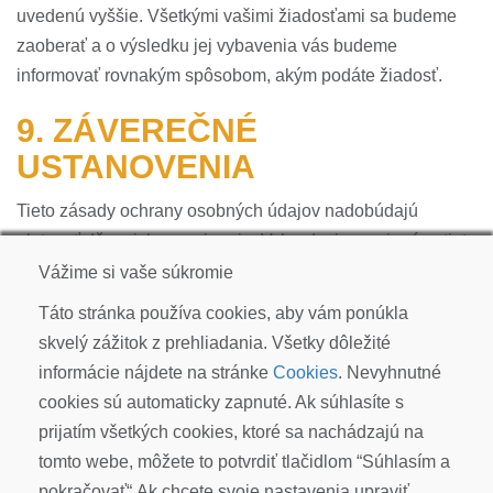
uvedenú vyššie. Všetkými vašimi žiadosťami sa budeme
zaoberať a o výsledku jej vybavenia vás budeme
informovať rovnakým spôsobom, akým podáte žiadosť.
9. ZÁVEREČNÉ
USTANOVENIA
Tieto zásady ochrany osobných údajov nadobúdajú
platnosť dňom ich zverejnenia. Vyhradzujeme si právo tieto
zásady zmeniť, ak dôjde k zmene spracúvania osobných
Vážime si vaše súkromie
údajov v našej spoločnosti.
Táto stránka používa cookies, aby vám ponúkla
skvelý zážitok z prehliadania. Všetky dôležité
informácie nájdete na stránke
Cookies
. Nevyhnutné
cookies sú automaticky zapnuté. Ak súhlasíte s
KOI CARP SLOVAKIA s.r.o.
prijatím všetkých cookies, ktoré sa nachádzajú na
Kudlákova 7, ​841 01 Bratislava
tomto webe, môžete to potvrdiť tlačidlom “Súhlasím a
info@koicarp.sk
pokračovať“.Ak chcete svoje nastavenia upraviť,