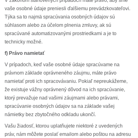
V zákonom stanovených prípadoch máte právo, aby sme
vaše osobné údaje preniesli ďalšiemu prevádzkovateľovi.
Týka sa to najmä spracúvania osobných údajov sú
súhlasom alebo za účelom plnenia zmluvy, ak sú
spracúvané automatizovanými prostriedkami a je to
technicky možné.
f) Právo namietať
V prípadoch, keď vaše osobné údaje spracúvame na
právnom základe oprávneného záujmu, máte právo
namietať proti ich spracovávaniu. Pokiaľ nepreukážeme,
že existuje vážny oprávnený dôvod na ich spracúvanie,
ktorý prevažuje nad vašimi záujmami alebo právami,
spracúvanie osobných údajov sa na základe vašej
námietky bez zbytočného odkladu ukončí.
Vašu žiadosť, ktorou uplatňujete niektoré z uvedených
práv, nám môžete poslať emailom alebo poštou na adresu