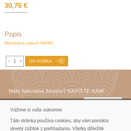
30,75 €
Popis
Membrána vzduch HAP60
1
DO KOŠÍKA
Máte špeciálne želanie? NAPÍŠTE NÁM!
KONTAKT
Vážime si vaše súkromie
Táto stránka používa cookies, aby vám ponúkla
skvelý zážitok z prehliadania. Všetky dôležité