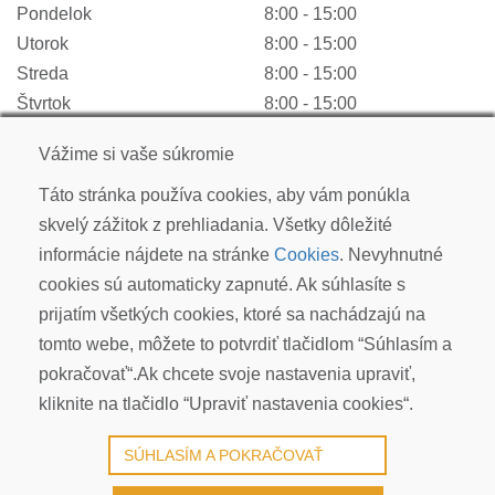
Pondelok
8:00 - 15:00
Utorok
8:00 - 15:00
Streda
8:00 - 15:00
Štvrtok
8:00 - 15:00
Piatok
8:00 - 15:00
Vážime si vaše súkromie
Sobota
ZATVORENÉ
Nedeľa
ZATVORENÉ
Táto stránka používa cookies, aby vám ponúkla
skvelý zážitok z prehliadania. Všetky dôležité
informácie nájdete na stránke
Cookies
. Nevyhnutné
cookies sú automaticky zapnuté. Ak súhlasíte s
KOI CARP SLOVAKIA s.r.o.
prijatím všetkých cookies, ktoré sa nachádzajú na
Kudlákova 7, ​841 01 Bratislava
tomto webe, môžete to potvrdiť tlačidlom “Súhlasím a
info@koicarp.sk
pokračovať“.Ak chcete svoje nastavenia upraviť,
OBCHODNÉ PODMIENKY
kliknite na tlačidlo “Upraviť nastavenia cookies“.
REKLAMÁCIE
PRIVACY POLICY | GDPR
SÚHLASÍM A POKRAČOVAŤ
COOKIES