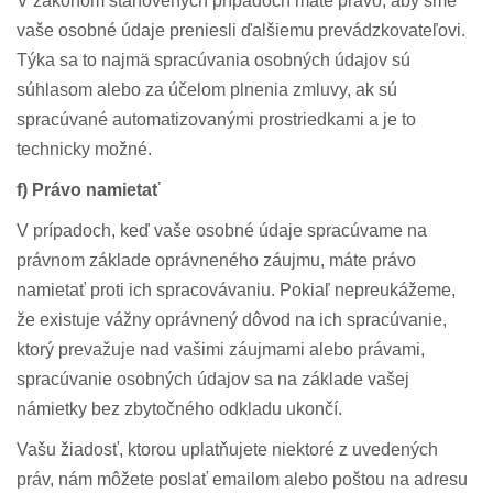
V zákonom stanovených prípadoch máte právo, aby sme
vaše osobné údaje preniesli ďalšiemu prevádzkovateľovi.
Týka sa to najmä spracúvania osobných údajov sú
súhlasom alebo za účelom plnenia zmluvy, ak sú
spracúvané automatizovanými prostriedkami a je to
technicky možné.
f) Právo namietať
V prípadoch, keď vaše osobné údaje spracúvame na
právnom základe oprávneného záujmu, máte právo
namietať proti ich spracovávaniu. Pokiaľ nepreukážeme,
že existuje vážny oprávnený dôvod na ich spracúvanie,
ktorý prevažuje nad vašimi záujmami alebo právami,
spracúvanie osobných údajov sa na základe vašej
námietky bez zbytočného odkladu ukončí.
Vašu žiadosť, ktorou uplatňujete niektoré z uvedených
práv, nám môžete poslať emailom alebo poštou na adresu