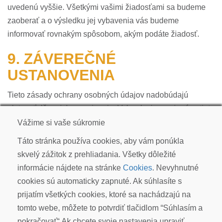
uvedenú vyššie. Všetkými vašimi žiadosťami sa budeme
zaoberať a o výsledku jej vybavenia vás budeme
informovať rovnakým spôsobom, akým podáte žiadosť.
9. ZÁVEREČNÉ
USTANOVENIA
Tieto zásady ochrany osobných údajov nadobúdajú
platnosť dňom ich zverejnenia. Vyhradzujeme si právo tieto
zásady zmeniť, ak dôjde k zmene spracúvania osobných
Vážime si vaše súkromie
údajov v našej spoločnosti.
Táto stránka používa cookies, aby vám ponúkla
skvelý zážitok z prehliadania. Všetky dôležité
informácie nájdete na stránke
Cookies
. Nevyhnutné
cookies sú automaticky zapnuté. Ak súhlasíte s
KOI CARP SLOVAKIA s.r.o.
prijatím všetkých cookies, ktoré sa nachádzajú na
Kudlákova 7, ​841 01 Bratislava
tomto webe, môžete to potvrdiť tlačidlom “Súhlasím a
info@koicarp.sk
pokračovať“.Ak chcete svoje nastavenia upraviť,