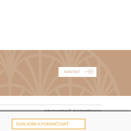
KONTAKT
OBCHODNÉ PODMIENKY
REKLAMÁCIE
SÚHLASÍM A POKRAČOVAŤ
PRIVACY POLICY | GDPR