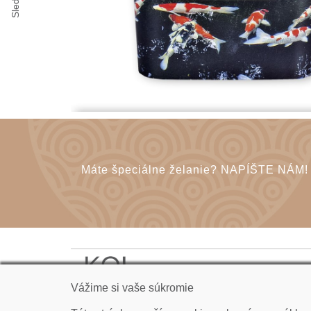
Máte špeciálne želanie? NAPÍŠTE NÁM!
KOI CARP SLOVAKIA s.r.o.
Vážime si vaše súkromie
Kudlákova 7, ​841 01 Bratislava