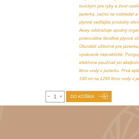
toxickým pre ryby a život ras
jazierka, začnú sa rozkladať a 
plynné vedľajšie produkty ohro
Away odstraňuje spodný organi
potenciálne škodlivé plynné zl
Obzvlášť užitočné pre jazierk
vysávanie nepraktické. Funguje 
efektívne používať pri akejkoľ
litrov vody v jazierku. Prvá ap
100 ml na 1250 litrov vody v j
1
DO KOŠÍKA