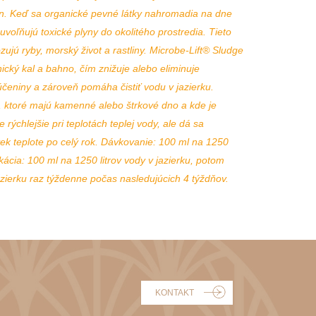
tlín. Keď sa organické pevné látky nahromadia na dne
uvoľňujú toxické plyny do okolitého prostredia. Tieto
zujú ryby, morský život a rastliny. Microbe-Lift® Sludge
cký kal a bahno, čím znižuje alebo eliminuje
účeniny a zároveň pomáha čistiť vodu v jazierku.
a, ktoré majú kamenné alebo štrkové dno a kde je
rýchlejšie pri teplotách teplej vody, ale dá sa
vek teplote po celý rok. Dávkovanie: 100 ml na 1250
likácia: 100 ml na 1250 litrov vody v jazierku, potom
azierku raz týždenne počas nasledujúcich 4 týždňov.
KONTAKT