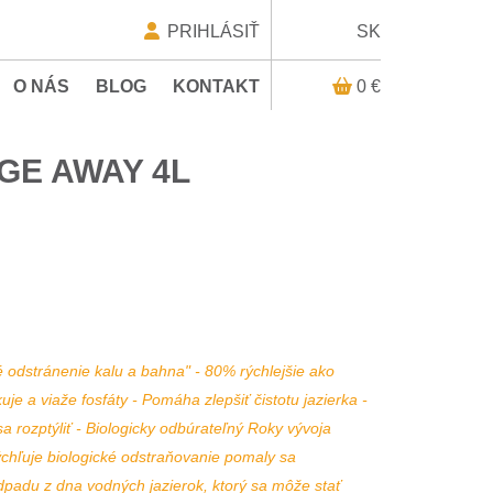
PRIHLÁSIŤ
SK
O NÁS
BLOG
KONTAKT
0 €
GE AWAY 4L
é odstránenie kalu a bahna" - 80% rýchlejšie ako
e a viaže fosfáty - Pomáha zlepšiť čistotu jazierka -
a rozptýliť - Biologicky odbúrateľný Roky vývoja
chľuje biologické odstraňovanie pomaly sa
padu z dna vodných jazierok, ktorý sa môže stať