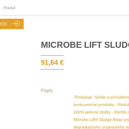
HOD
MICROBE LIFT SLUD
91,64 €
Popis
Poskytuje "rýchle a prirodzen
konkurenčné produkty - Redukuj
100% aktívne zložky - Rýchlo s
Microbe-Lift® Sludge Away urý
degradujúceho organického od