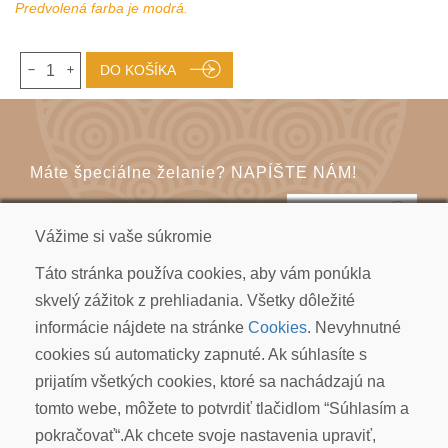
Predvolená farba je modrá.
1
DO KOŠÍKA
Máte špeciálne želanie? NAPÍŠTE NÁM!
KONTAKT
Vážime si vaše súkromie
Táto stránka používa cookies, aby vám ponúkla
skvelý zážitok z prehliadania. Všetky dôležité
informácie nájdete na stránke
Cookies
. Nevyhnutné
cookies sú automaticky zapnuté. Ak súhlasíte s
KOI CARP SLOVAKIA s.r.o.
prijatím všetkých cookies, ktoré sa nachádzajú na
Kudlákova 7, ​841 01 Bratislava
tomto webe, môžete to potvrdiť tlačidlom “Súhlasím a
info@koicarp.sk
pokračovať“.Ak chcete svoje nastavenia upraviť,
OBCHODNÉ PODMIENKY