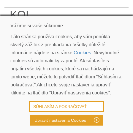
KOI CARP SLOVAKIA s.r.o.
Vážime si vaše súkromie
Kudlákova 7, ​841 01 Bratislava
info@koicarp.sk
Táto stránka používa cookies, aby vám ponúkla
skvelý zážitok z prehliadania. Všetky dôležité
OBCHODNÉ PODMIENKY
informácie nájdete na stránke
Cookies
. Nevyhnutné
REKLAMÁCIE
cookies sú automaticky zapnuté. Ak súhlasíte s
PRIVACY POLICY | GDPR
prijatím všetkých cookies, ktoré sa nachádzajú na
COOKIES
tomto webe, môžete to potvrdiť tlačidlom “Súhlasím a
© COPYRIGHT 2026 ALL RIGHTS RESERVED
pokračovať“.Ak chcete svoje nastavenia upraviť,
kliknite na tlačidlo “Upraviť nastavenia cookies“.
SÚHLASÍM A POKRAČOVAŤ
Upraviť nastavenia Cookies