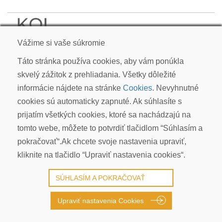
KOI CARP SLOVAKIA s.r.o.
Vážime si vaše súkromie
Kudlákova 7, ​841 01 Bratislava
info@koicarp.sk
Táto stránka používa cookies, aby vám ponúkla
skvelý zážitok z prehliadania. Všetky dôležité
OBCHODNÉ PODMIENKY
informácie nájdete na stránke
Cookies
. Nevyhnutné
REKLAMÁCIE
cookies sú automaticky zapnuté. Ak súhlasíte s
PRIVACY POLICY | GDPR
prijatím všetkých cookies, ktoré sa nachádzajú na
COOKIES
tomto webe, môžete to potvrdiť tlačidlom “Súhlasím a
© COPYRIGHT 2026 ALL RIGHTS RESERVED
pokračovať“.Ak chcete svoje nastavenia upraviť,
kliknite na tlačidlo “Upraviť nastavenia cookies“.
SÚHLASÍM A POKRAČOVAŤ
Upraviť nastavenia Cookies