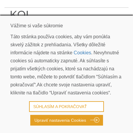
KOI CARP SLOVAKIA s.r.o.
Vážime si vaše súkromie
Kudlákova 7, ​841 01 Bratislava
info@koicarp.sk
Táto stránka používa cookies, aby vám ponúkla
skvelý zážitok z prehliadania. Všetky dôležité
OBCHODNÉ PODMIENKY
informácie nájdete na stránke
Cookies
. Nevyhnutné
REKLAMÁCIE
cookies sú automaticky zapnuté. Ak súhlasíte s
PRIVACY POLICY | GDPR
prijatím všetkých cookies, ktoré sa nachádzajú na
COOKIES
tomto webe, môžete to potvrdiť tlačidlom “Súhlasím a
© COPYRIGHT 2026 ALL RIGHTS RESERVED
pokračovať“.Ak chcete svoje nastavenia upraviť,
kliknite na tlačidlo “Upraviť nastavenia cookies“.
SÚHLASÍM A POKRAČOVAŤ
Upraviť nastavenia Cookies