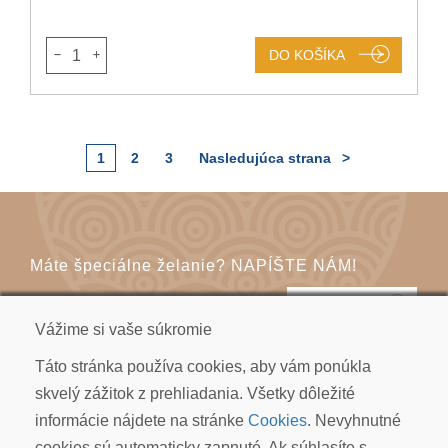
1
DO KOŠÍKA
1
2
3
Nasledujúca strana
>
Máte špeciálne želanie? NAPÍŠTE NÁM!
KONTAKT
Vážime si vaše súkromie
Táto stránka používa cookies, aby vám ponúkla
skvelý zážitok z prehliadania. Všetky dôležité
informácie nájdete na stránke
Cookies
. Nevyhnutné
cookies sú automaticky zapnuté. Ak súhlasíte s
KOI CARP SLOVAKIA s.r.o.