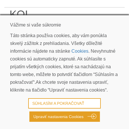
KOI CARP SLOVAKIA s.r.o.
Vážime si vaše súkromie
Kudlákova 7, ​841 01 Bratislava
info@koicarp.sk
Táto stránka používa cookies, aby vám ponúkla
skvelý zážitok z prehliadania. Všetky dôležité
OBCHODNÉ PODMIENKY
informácie nájdete na stránke
Cookies
. Nevyhnutné
REKLAMÁCIE
cookies sú automaticky zapnuté. Ak súhlasíte s
PRIVACY POLICY | GDPR
prijatím všetkých cookies, ktoré sa nachádzajú na
COOKIES
tomto webe, môžete to potvrdiť tlačidlom “Súhlasím a
© COPYRIGHT 2026 ALL RIGHTS RESERVED
pokračovať“.Ak chcete svoje nastavenia upraviť,
kliknite na tlačidlo “Upraviť nastavenia cookies“.
SÚHLASÍM A POKRAČOVAŤ
Upraviť nastavenia Cookies